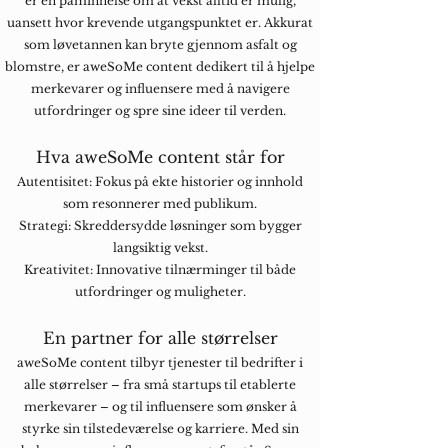
er en påminnelse om at vekst alltid er mulig,
uansett hvor krevende utgangspunktet er. Akkurat
som løvetannen kan bryte gjennom asfalt og
blomstre, er aweSoMe content dedikert til å hjelpe
merkevarer og influensere med å navigere
utfordringer og spre sine ideer til verden.
Hva aweSoMe content står for
Autentisitet: Fokus på ekte historier og innhold
som resonnerer med publikum.
Strategi: Skreddersydde løsninger som bygger
langsiktig vekst.
Kreativitet: Innovative tilnærminger til både
utfordringer og muligheter.
En partner for alle størrelser
aweSoMe content tilbyr tjenester til bedrifter i
alle størrelser – fra små startups til etablerte
merkevarer – og til influensere som ønsker å
styrke sin tilstedeværelse og karriere. Med sin