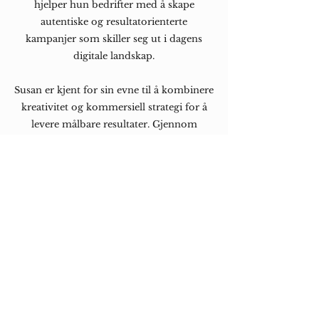
hjelper hun bedrifter med å skape
autentiske og resultatorienterte
kampanjer som skiller seg ut i dagens
digitale landskap.
Susan er kjent for sin evne til å kombinere
kreativitet og kommersiell strategi for å
levere målbare resultater. Gjennom
karrieren har hun samarbeidet med noen
av Nordens mest profilerte influensere og
skapt suksessrike kampanjer som har
generert millioner i omsetning. Hennes
arbeid har bidratt til å bygge solide
merkevarer og skape verdifulle relasjoner
mellom bedrifter, varemerker og deres
målgrupper.