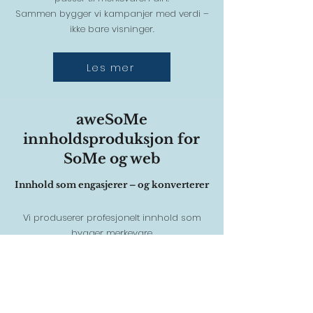
Sammen bygger vi kampanjer med verdi –
ikke bare visninger.
Les mer
aweSoMe
innholdsproduksjon for
SoMe og web
Innhold som engasjerer – og konverterer
Vi produserer profesjonelt innhold som
bygger merkevare
og skaper resultater.
Enten det er reels, artikler eller visuelt materiale
– vi hjelper deg med å holde deg relevant,
synlig og aktuell.