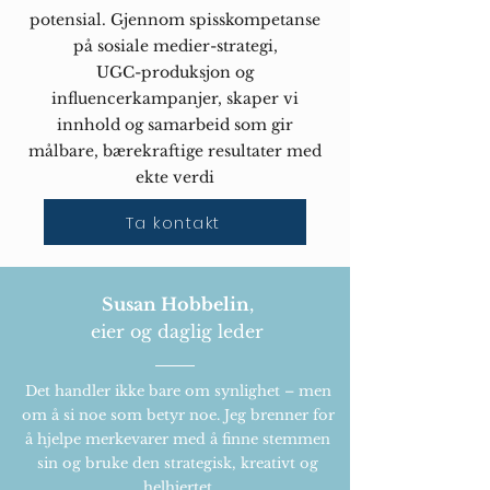
potensial. Gjennom spisskompetanse
på sosiale medier-strategi,
UGC-produksjon og
influencerkampanjer, skaper vi
innhold og samarbeid som gir
målbare, bærekraftige resultater med
ekte verdi
Ta kontakt
Susan Hobbelin
,
eier og daglig leder
Det handler ikke bare om synlighet –
men
om å si noe som betyr noe. Jeg brenner for
å hjelpe merkevarer med å finne stemmen
sin og bruke den strategisk, kreativt og
helhjertet