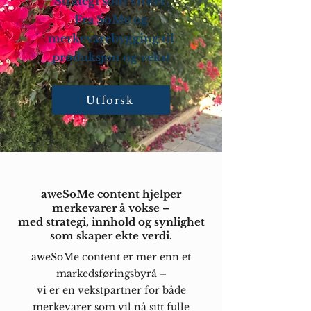
Strategi som virker.
Fra SoMe og
merkevarebygging til
produksjon
og vekst
Utforsk
aweSoMe content hjelper
merkevarer å vokse –
med strategi, innhold og synlighet
som skaper ekte verdi.
aweSoMe content er mer enn et
markedsføringsbyrå –
vi er en vekstpartner for både
merkevarer som vil nå sitt fulle