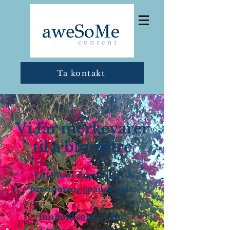
Ta kontakt
Vi får merkevarer
til å blomstre
– mellom skandinavisk
presisjon og spansk puls.
Innhold som treffer.